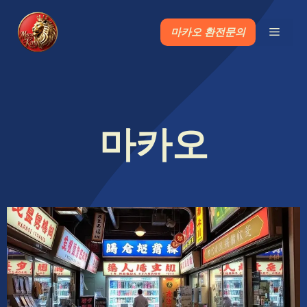
Skip
to
Menu
마카오 환전문의
content
마카오