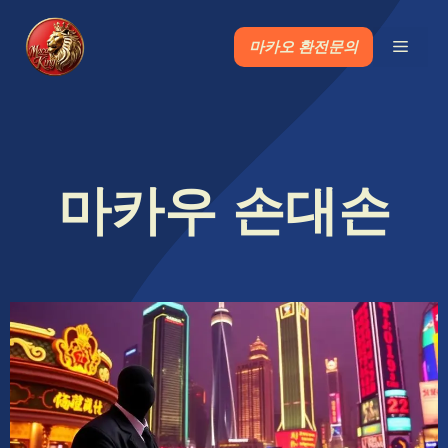
Skip
to
Menu
마카오 환전문의
content
마카우 손대손